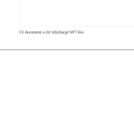
Ce document a été téléchargé 697 fois.
18 965 526 visites - 287