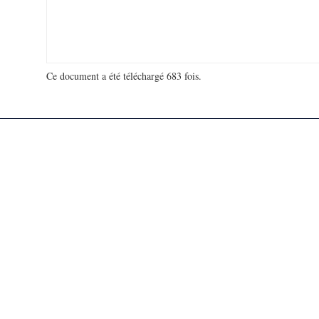
Ce document a été téléchargé 683 fois.
18 918 485 visites - 4