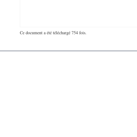
Ce document a été téléchargé 754 fois.
18 939 881 visites - 29