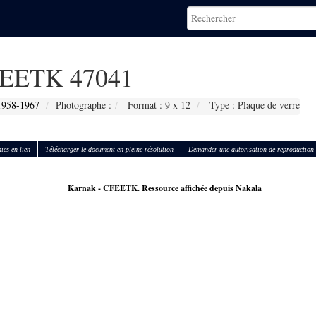
EETK 47041
1958-1967
Photographe :
Format : 9 x 12
Type : Plaque de verre
ies en lien
Télécharger le document en pleine résolution
Demander une autorisation de reproduction