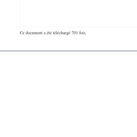
Ce document a été téléchargé 701 fois.
18 906 813 visites - 32