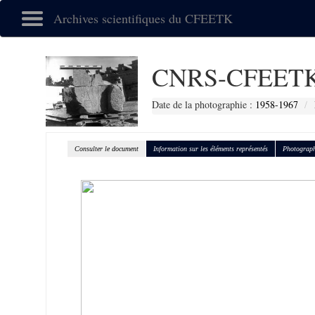
Archives scientifiques du CFEETK
CNRS-CFEETK
Date de la photographie :
1958-1967
Consulter le document
Information sur les éléments représentés
Photograph