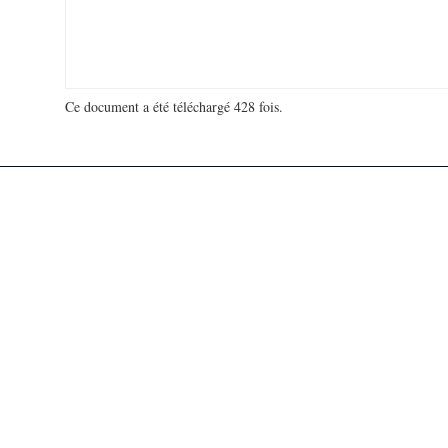
Ce document a été téléchargé 428 fois.
18 910 143 visites - 653