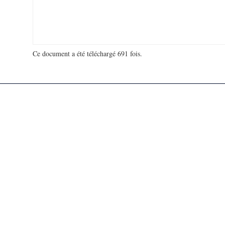
Ce document a été téléchargé 691 fois.
18 944 119 visites - 71