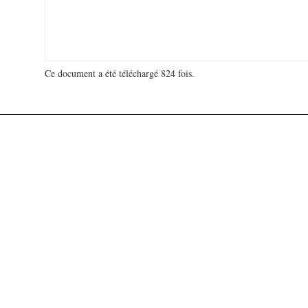
Ce document a été téléchargé 824 fois.
18 981 241 visites - 128