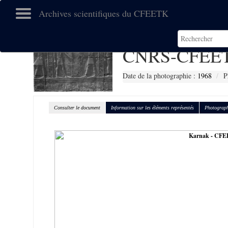
Archives scientifiques du CFEETK
CNRS-CFEET
Date de la photographie :
1968
P
Consulter le document
Information sur les éléments représentés
Photograph