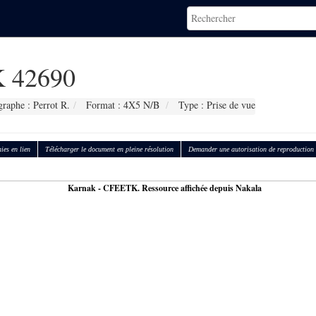
 42690
raphe : Perrot R.
Format : 4X5 N/B
Type : Prise de vue
ies en lien
Télécharger le document en pleine résolution
Demander une autorisation de reproduction