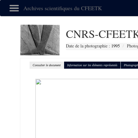
Archives scientifiques du CFEETK
CNRS-CFEETK
Date de la photographie :
1995
Photog
Consulter le document
Information sur les éléments représentés
Photograph