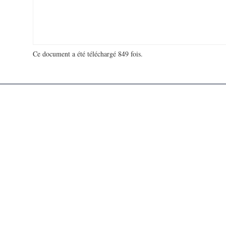
Ce document a été téléchargé 849 fois.
18 950 252 visites - 133