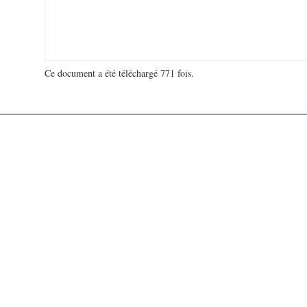
Ce document a été téléchargé 771 fois.
18 956 086 visites - 192