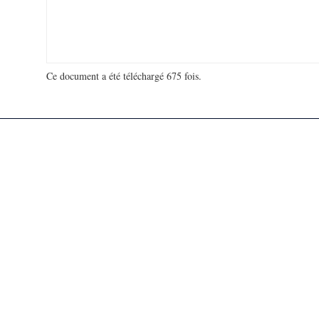
Ce document a été téléchargé 675 fois.
18 951 373 visites - 144