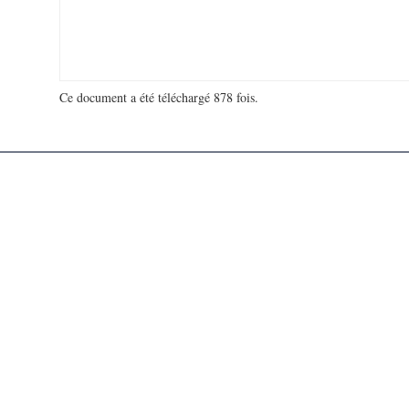
Ce document a été téléchargé 878 fois.
18 918 537 visites - 9