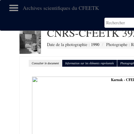
Archives scientifiques du CFEETK
CNRS-CFEETK 39
Date de la photographie :
1990
Photographe : R
Consulter le document
Information sur les éléments représentés
Photograph