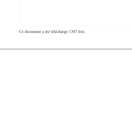
Ce document a été téléchargé 1387 fois.
18 935 059 visites - 166