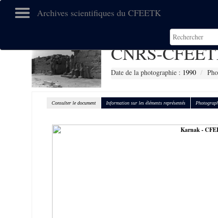
Archives scientifiques du CFEETK
CNRS-CFEET
Date de la photographie :
1990
Pho
Consulter le document
Information sur les éléments représentés
Photograph