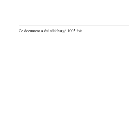
Ce document a été téléchargé 1005 fois.
18 974 994 visites - 656