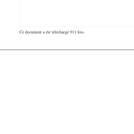
Ce document a été téléchargé 911 fois.
18 928 178 visites - 974