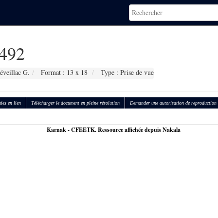
492
éveillac G.
Format : 13 x 18
Type : Prise de vue
ies en lien
Télécharger le document en pleine résolution
Demander une autorisation de reproduction