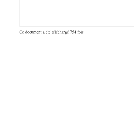
Ce document a été téléchargé 754 fois.
18 934 460 visites - 160