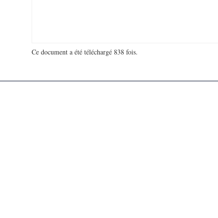
Ce document a été téléchargé 838 fois.
18 929 280 visites - 108