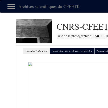
Archives scientifiques du CFEETK
CNRS-CFEET
Date de la photographie :
1990
Ph
Consulter le document
Information sur les éléments représentés
Photograph