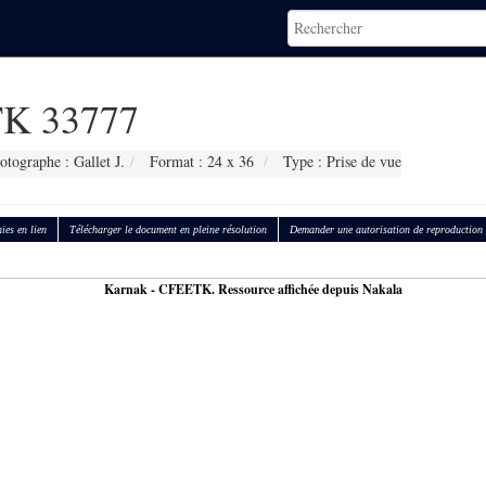
K 33777
otographe : Gallet J.
Format : 24 x 36
Type : Prise de vue
ies en lien
Télécharger le document en pleine résolution
Demander une autorisation de reproduction