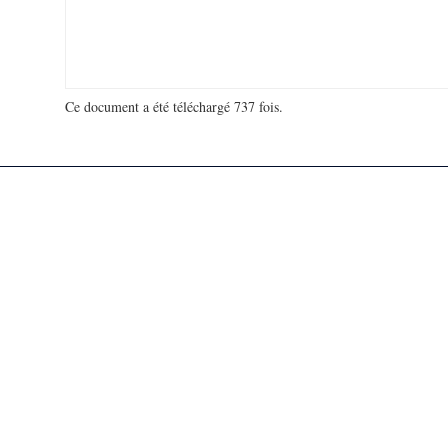
Ce document a été téléchargé 737 fois.
18 993 130 visites - 687