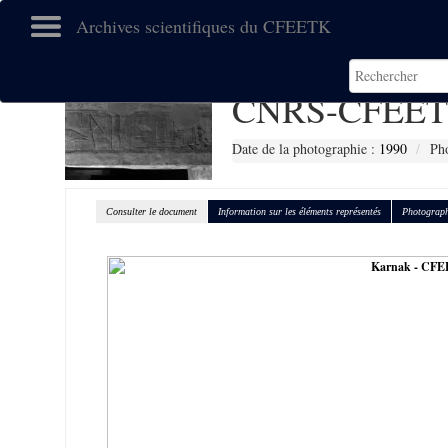
Archives scientifiques du CFEETK
CNRS-CFEET
Date de la photographie :
1990
Pho
Consulter le document
Information sur les éléments représentés
Photograph