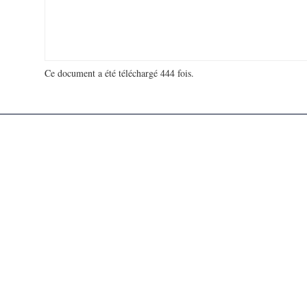
Ce document a été téléchargé 444 fois.
18 965 061 visites - 282