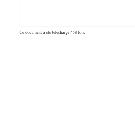
Ce document a été téléchargé 458 fois.
18 981 057 visites - 126