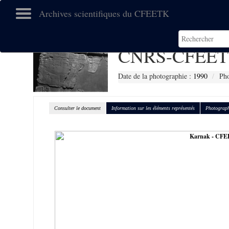
Archives scientifiques du CFEETK
CNRS-CFEET
Date de la photographie :
1990
Pho
Consulter le document
Information sur les éléments représentés
Photograph