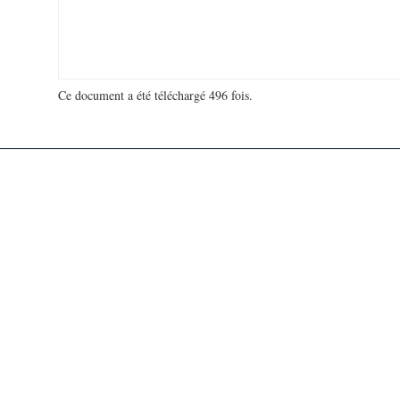
Ce document a été téléchargé 496 fois.
18 977 799 visites - 93