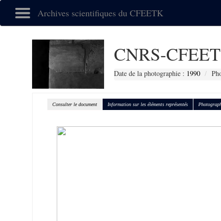
Archives scientifiques du CFEETK
CNRS-CFEET
Date de la photographie :
1990
Pho
Consulter le document
Information sur les éléments représentés
Photograph