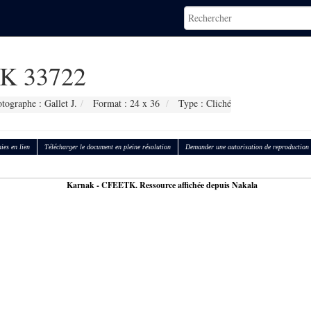
K 33722
tographe : Gallet J.
Format : 24 x 36
Type : Cliché
ies en lien
Télécharger le document en pleine résolution
Demander une autorisation de reproduction