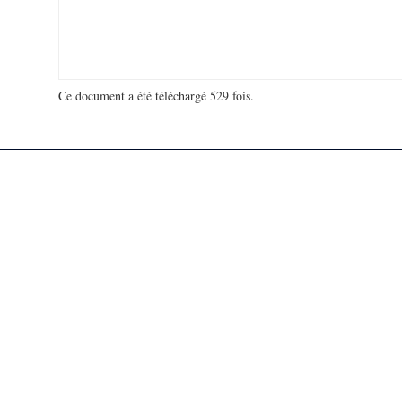
Ce document a été téléchargé 529 fois.
18 906 863 visites - 32