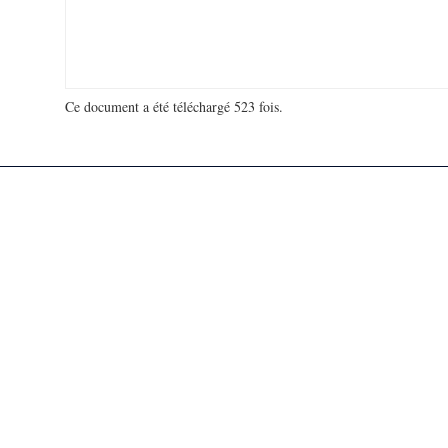
Ce document a été téléchargé 523 fois.
18 906 825 visites - 32