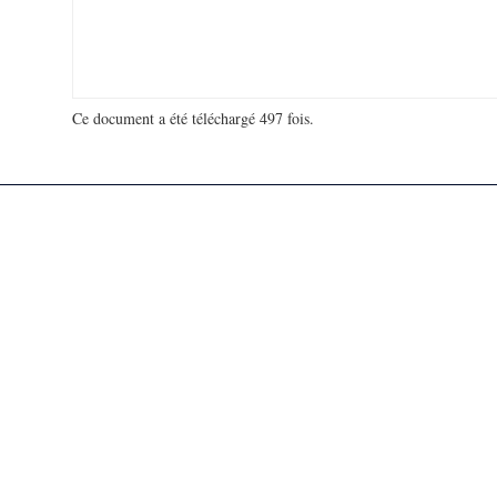
Ce document a été téléchargé 497 fois.
18 975 928 visites - 750