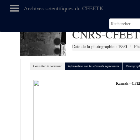
Archives scientifiques du CFEETK
CNRS-CFEET
Date de la photographie :
1990
Pho
Consulter le document
Information sur les éléments représentés
Photograph