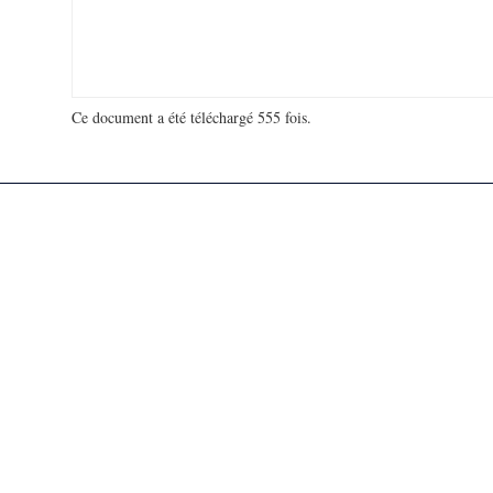
Ce document a été téléchargé 555 fois.
18 976 020 visites - 759