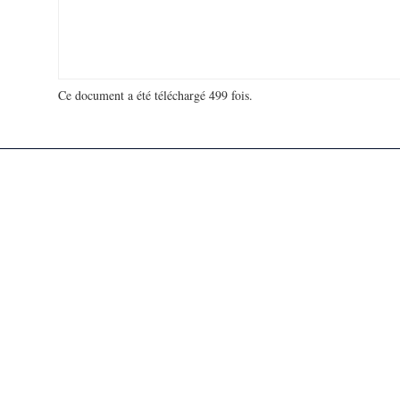
Ce document a été téléchargé 499 fois.
18 993 686 visites - 74