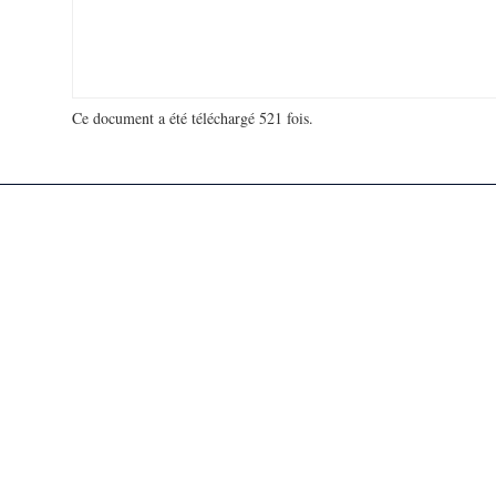
Ce document a été téléchargé 521 fois.
18 978 408 visites - 998