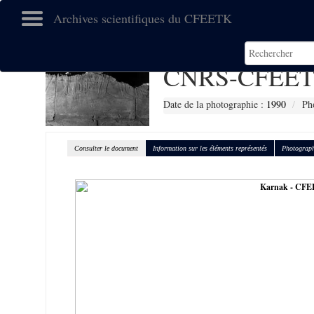
Archives scientifiques du CFEETK
CNRS-CFEET
Date de la photographie :
1990
Ph
Consulter le document
Information sur les éléments représentés
Photograph