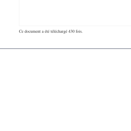
Ce document a été téléchargé 430 fois.
18 978 016 visites - 95