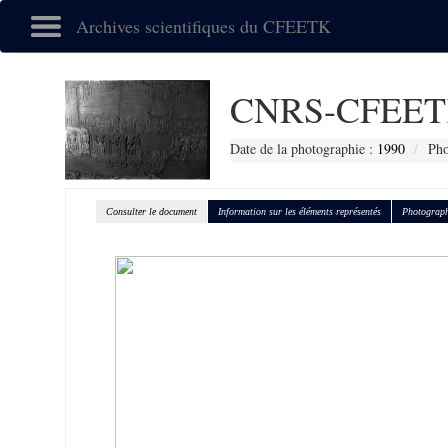
Archives scientifiques du CFEETK
CNRS-CFEET
Date de la photographie :
1990
Pho
Consulter le document
Information sur les éléments représentés
Photograph