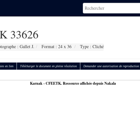
K 33626
tographe : Gallet J.
Format : 24 x 36
Type : Cliché
ies en lien
Télécharger le document en pleine résolution
Demander une autorisation de reproduction