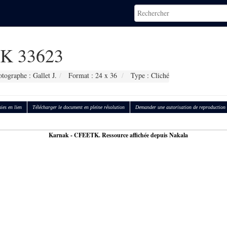
K 33623
tographe : Gallet J.
Format : 24 x 36
Type : Cliché
ies en lien
Télécharger le document en pleine résolution
Demander une autorisation de reproduction