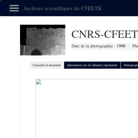
Archives scientifiques du CFEETK
CNRS-CFEET
Date de la photographie :
1990
Pho
Consulter le document
Information sur les éléments représentés
Photograph