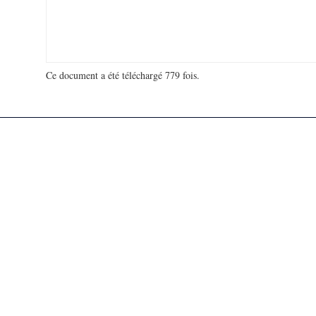
Ce document a été téléchargé 779 fois.
18 955 268 visites - 1838