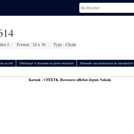
614
let J.
Format : 24 x 36
Type : Cliché
ies en lien
Télécharger le document en pleine résolution
Demander une autorisation de reproduction