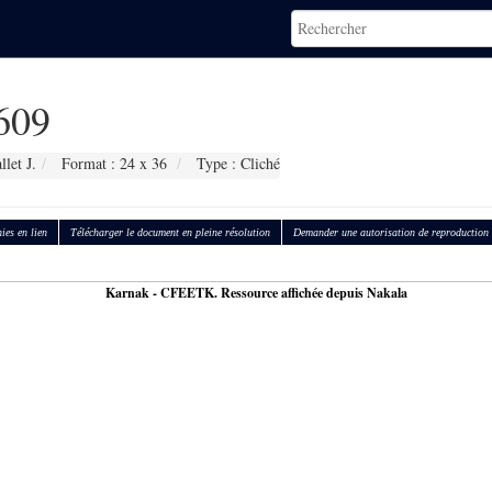
609
let J.
Format : 24 x 36
Type : Cliché
ies en lien
Télécharger le document en pleine résolution
Demander une autorisation de reproduction