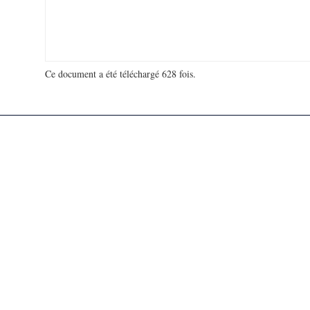
Ce document a été téléchargé 628 fois.
18 921 979 visites - 353