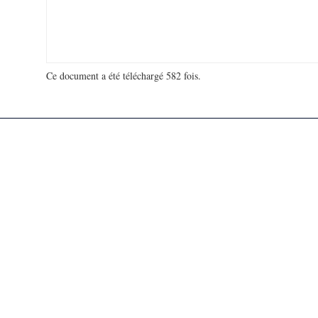
Ce document a été téléchargé 582 fois.
18 921 147 visites - 27