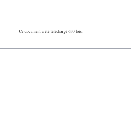
Ce document a été téléchargé 630 fois.
18 998 957 visites - 127