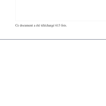
Ce document a été téléchargé 613 fois.
18 920 580 visites - 21