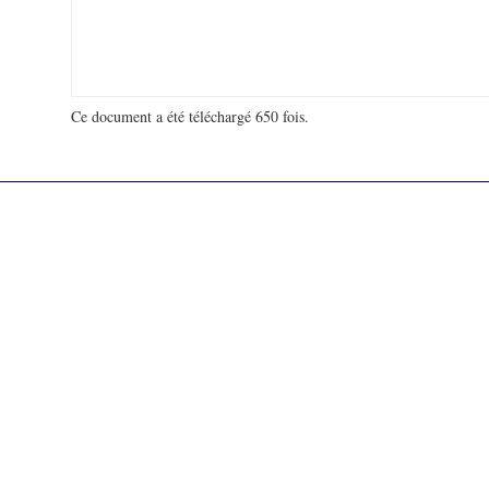
Ce document a été téléchargé 650 fois.
18 973 111 visites - 46