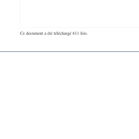
Ce document a été téléchargé 611 fois.
18 970 668 visites - 221