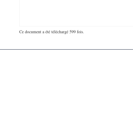
Ce document a été téléchargé 599 fois.
18 980 647 visites - 122