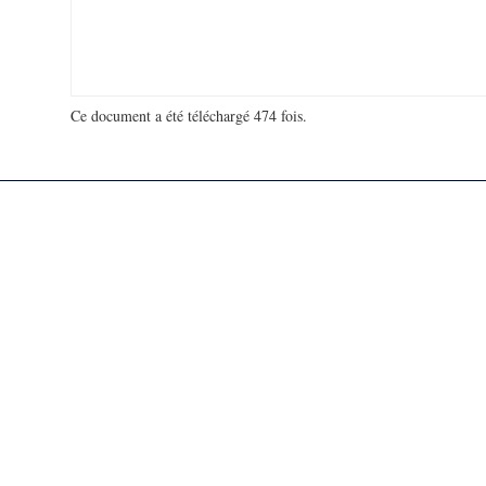
Ce document a été téléchargé 474 fois.
18 948 669 visites - 117