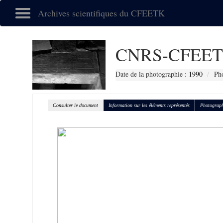
Archives scientifiques du CFEETK
CNRS-CFEET
Date de la photographie :
1990
Pho
Consulter le document
Information sur les éléments représentés
Photograph