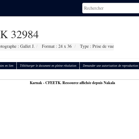
K 32984
tographe : Gallet J.
Format : 24 x 36
Type : Prise de vue
ies en lien
Télécharger le document en pleine résolution
Demander une autorisation de reproduction