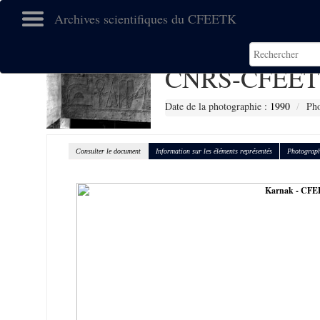
Archives scientifiques du CFEETK
CNRS-CFEET
Date de la photographie :
1990
Pho
Consulter le document
Information sur les éléments représentés
Photograph