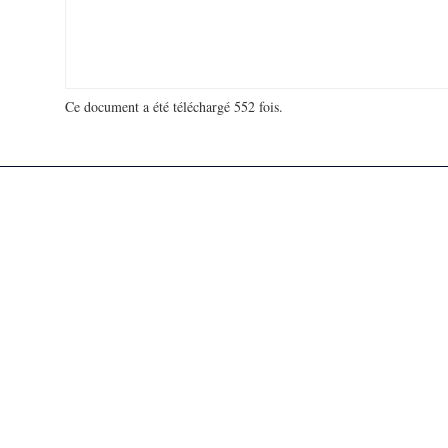
Ce document a été téléchargé 552 fois.
18 975 699 visites - 727