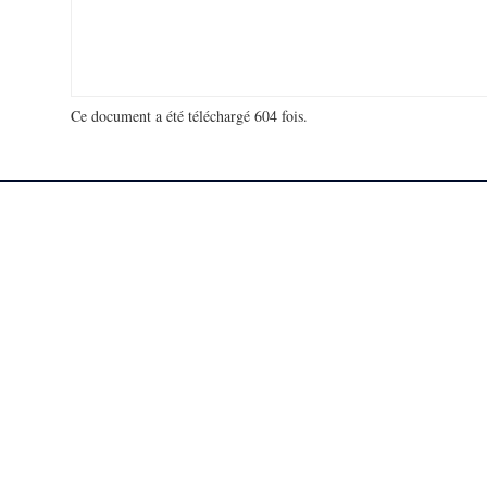
Ce document a été téléchargé 604 fois.
18 976 116 visites - 769