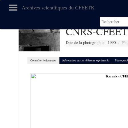
Archives scientifiques du CFEETK
CNRS-CFEET
Date de la photographie :
1990
Pho
Consulter le document
Information sur les éléments représentés
Photograph