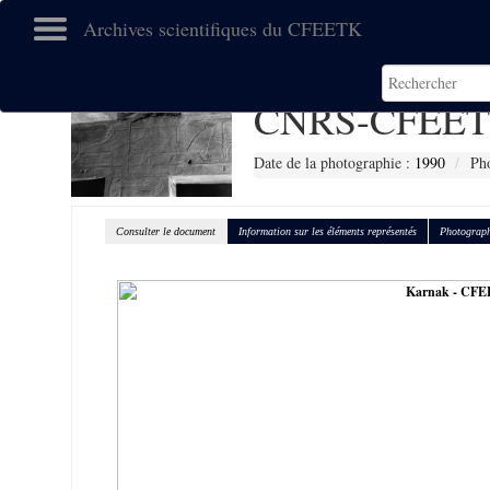
Archives scientifiques du CFEETK
CNRS-CFEET
Date de la photographie :
1990
Pho
Consulter le document
Information sur les éléments représentés
Photograph