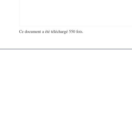
Ce document a été téléchargé 550 fois.
18 927 457 visites - 902